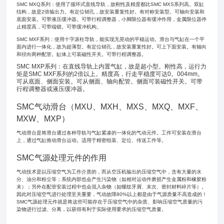
SMC MXQ系列：使用了循环式直线导轨，故刚性及精度都比SMC MXS系列高。双缸
结构，故是2倍输出力。有定位销孔，故安装重复性好。有对称安装型。可轴向安装和
底面安装。可带液压缓冲器。可带行程调整器，小脚限位器有缓冲作用，金属限位器停
止精度高，可带端锁。可带缓冲机构。
SMC MXF系列：使用十字滚柱导轨，能实现无晃动的平稳运动。滑台与气缸在一个平
面内进行一体化，故为超薄型。有定位销孔，故安装重复性好。可上下面安装。有轴向
和径向两种配管。缸体上可装磁性开关。可带行程调整器。
SMC MXP系列：在直线导轨上内置气缸，故是超小型。刚性高，运行力
矩是SMC MXF系列的2倍以上。精度高，行走平稳度可达0。004mm。
可从底面、侧面安装。可从侧面、轴向配管。侧面可装磁性开关。可带
行程调整器或液压缓冲器。
SMC气动滑台（MXU、MXH、MXS、MXQ、MXF、
MXW、MXP）
气动滑台是将滑台通过各种导轨与气缸紧凑的一体化的气动元件。工件可安装在滑台
上，通过气缸推动滑台运动。适用于精密组装、定位、传送工件等。
SMC气源处理元件的作用
气动技术是以压缩空气为工作介质的，而从空压机输出的压缩空气中，含有大量的水
分、油分和粉尘等；系统内部也会产生污染物（如相对运动件磨损产生金属粉和橡胶粉
末）；另外在配管安装过程中也会混入杂物（如螺纹牙屑、末次、密封材料碎片等）。
因此对压缩空气进行处理至关重要，气动故障80%以上都是由于气源质量不高造成的！
SMC气源处理元件就是将这些可能存在于压缩空气中的杂质、影响压缩空气质量的污
染物进行过滤、分离，以获得有利于实际使用要求的压缩空气质量。