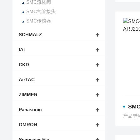
SMC流体阀
SMC气管接头
SMC传感器
SCHMALZ
IAI
CKD
AirTAC
ZIMMER
SMC
Panasonic
产品型
OMRON
Schneider Ele