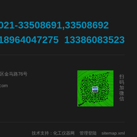
021-33508691,33508692
18964047275 13386083523
区金马路76号
扫
码
com
加
微
信
技术支持：
化工仪器网
管理登陆
sitemap.xml